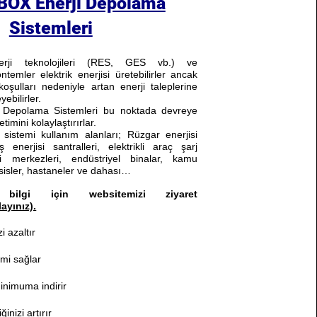
OX Enerji Depolama
Sistemleri
enerji teknolojileri (RES, GES vb.) ve
temler elektrik enerjisi üretebilirler ancak
şulları nedeniyle artan enerji taleplerine
yebilirler.
 Depolama Sistemleri bu noktada devreye
timini kolaylaştırırlar.
sistemi kullanım alanları; Rüzgar enerjisi
ş enerjisi santralleri, elektrikli araç şarj
eri merkezleri, endüstriyel binalar, kamu
tesisler, hastaneler ve dahası…
bilgi için websitemizi ziyaret
layınız).
i azaltır
timi sağlar
inimuma indirir
inizi artırır