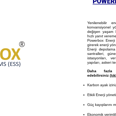
POWERB
Yenilenebilir 
konvansiyonel yön
değişen yaşam ko
hızlı yanıt vereme
Powerbox Enerji
girerek enerji yöne
Enerji depolama 
santralleri, güne
istasyonları, v
yapıları, askeri 
Daha fazla 
edebilirsiniz
(tık
Karbon ayak iziniz
Etkili Enerji yöne
Güç kayıplarını m
Ekonomik verimliliğ