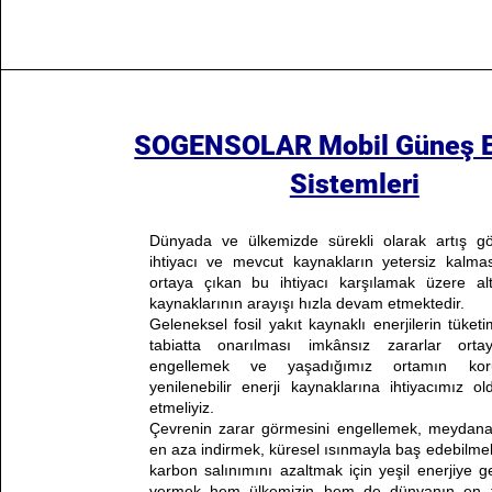
SOGENSOLAR Mobil Güneş En
Sistemleri
Dünyada ve ülkemizde sürekli olarak artış gö
ihtiyacı ve mevcut kaynakların yetersiz kalm
ortaya çıkan bu ihtiyacı karşılamak üzere alte
kaynaklarının arayışı hızla devam etmektedir.
Geleneksel fosil yakıt kaynaklı enerjilerin tüke
tabiatta onarılması imkânsız zararlar orta
engellemek ve yaşadığımız ortamın kor
yenilenebilir enerji kaynaklarına ihtiyacımız o
etmeliyiz.
Çevrenin zarar görmesini engellemek, meydana
en aza indirmek, küresel ısınmayla baş edebilme
karbon salınımını azaltmak için yeşil enerjiye 
vermek hem ülkemizin hem de dünyanın en te