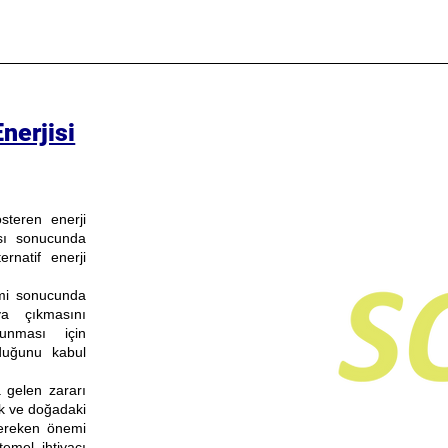
erjisi
steren enerji
ası sonucunda
rnatif enerji
timi sonucunda
ya çıkmasını
unması için
lduğunu kabul
 gelen zararı
k ve doğadaki
gereken önemi
mel ihtiyacı