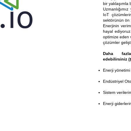
bir yaklaşımla bi
Uzmanlığımız y
IoT çözümlerin
sektörünün ön 
Enerjinin verim
hayal ediyoruz.
optimize eden v
çözümler gelişt
Daha fazla
edebilirsiniz
(
Enerji yönetimi
Endüstriyel Ot
Sistem verilerin
Enerji giderleri