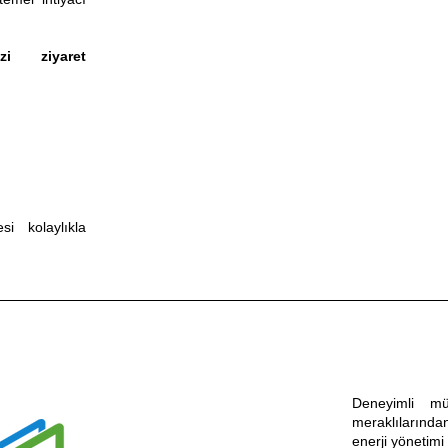
i ziyaret
i kolaylıkla
Deneyimli mü
meraklılarında
enerji yönetimi